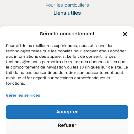
Pour les particuliers
Liens utiles
Espace client
Gérer le consentement
Contrat JM Motors
QMBT
Pour offrir les meilleures expériences, nous utilisons des
technologies telles que les cookies pour stocker et/ou accéder
aux informations des appareils. Le fait de consentir à ces
QMBT
technologies nous permettra de traiter des données telles que
le comportement de navigation ou les ID uniques sur ce site. Le
Contact
fait de ne pas consentir ou de retirer son consentement peut
Instagram
avoir un effet négatif sur certaines caractéristiques et
fonctions.
LinkedIn
Gérer les services
Facebook
Accepter
Refuser
© Copyright - QMBT 2024