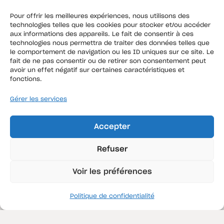
Pour offrir les meilleures expériences, nous utilisons des
technologies telles que les cookies pour stocker et/ou accéder
aux informations des appareils. Le fait de consentir à ces
technologies nous permettra de traiter des données telles que
le comportement de navigation ou les ID uniques sur ce site. Le
fait de ne pas consentir ou de retirer son consentement peut
avoir un effet négatif sur certaines caractéristiques et
fonctions.
Agence Hauts de France
Gérer les services
87, rue de la commanderie
59000 Douai
Accepter
Agence Ile de France
Refuser
13, avenue Gabriel Péri
94170 Le Perreux sur Marne
Voir les préférences
Nos solutions d’assurances
Politique de confidentialité
Pour les entreprises
Pour les professionnels