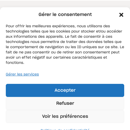
Gérer le consentement
Pour offrir les meilleures expériences, nous utilisons des
technologies telles que les cookies pour stocker et/ou accéder
aux informations des appareils. Le fait de consentir à ces
technologies nous permettra de traiter des données telles que
le comportement de navigation ou les ID uniques sur ce site. Le
fait de ne pas consentir ou de retirer son consentement peut
avoir un effet négatif sur certaines caractéristiques et
fonctions.
Agence Hauts de France
Gérer les services
87, rue de la commanderie
59000 Douai
Accepter
Agence Ile de France
Refuser
13, avenue Gabriel Péri
94170 Le Perreux sur Marne
Nos solutions d’assurances
Voir les préférences
Pour les entreprises