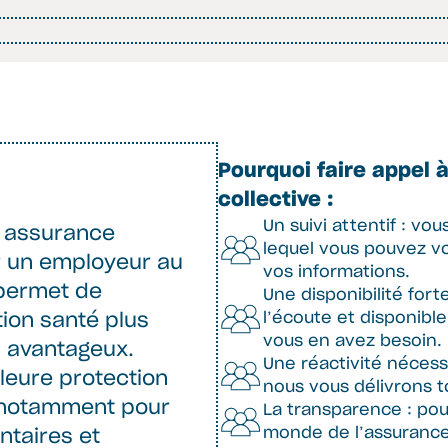
Pourquoi faire appel 
collective :
Un suivi attentif : vou
 assurance
lequel vous pouvez vo
r un employeur au
vos informations.
 permet de
Une disponibilité fort
l’écoute et disponibl
ion santé plus
vous en avez besoin.
s avantageux.
Une réactivité nécess
leure protection
nous vous délivrons t
 notamment pour
La transparence : po
monde de l’assurance 
entaires et