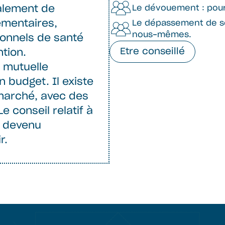
Le dévouement : pour 
alement de
émentaires,
Le dépassement de soi
nous-mêmes.
onnels de santé
Etre conseillé
tion.
e mutuelle
 budget. Il existe
marché, avec des
Le conseil relatif à
t devenu
r.