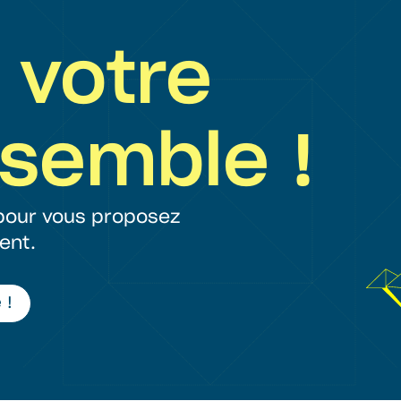
 votre
nsemble !
 pour vous proposez
ent.
 !