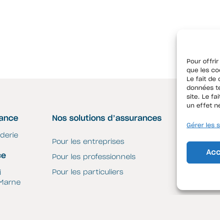
Pour offrir
que les co
Le fait de
données te
site. Le f
un effet n
rance
Nos solutions d’assurances
Liens uti
Gérer les 
derie
Pour les entreprises
Espace cl
Acc
ce
Pour les professionnels
Contrat J
Pour les particuliers
ri
 Marne