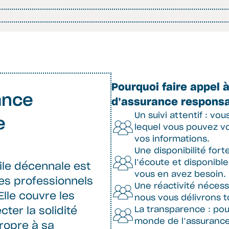
Pourquoi faire appel 
ance
d’assurance responsab
Un suivi attentif : vou
e
lequel vous pouvez vo
vos informations.
Une disponibilité fort
l’écoute et disponibl
ile décennale est
vous en avez besoin.
les professionnels
Une réactivité nécess
Elle couvre les
nous vous délivrons t
La transparence : po
ter la solidité
monde de l’assurance 
ropre à sa