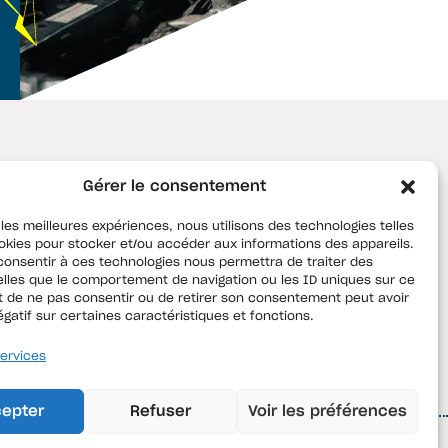
les
QMBT
Gérer le consentement
 les meilleures expériences, nous utilisons des technologies telles
ient
QMBT
okies pour stocker et/ou accéder aux informations des appareils.
M Motors
Contact
 consentir à ces technologies nous permettra de traiter des
lles que le comportement de navigation ou les ID uniques sur ce
Instagram
ait de ne pas consentir ou de retirer son consentement peut avoir
égatif sur certaines caractéristiques et fonctions.
LinkedIn
Facebook
services
epter
Refuser
Voir les préférences