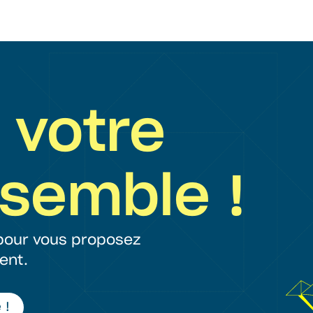
 votre
nsemble !
 pour vous proposez
ent.
 !