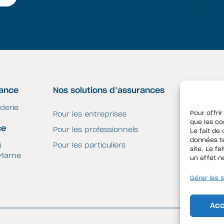
rance
Nos solutions d’assurances
Liens uti
derie
Pour offrir
Pour les entreprises
Espace cl
que les co
ce
Pour les professionnels
Contrat J
Le fait de
données te
Pour les particuliers
ri
site. Le f
 Marne
un effet n
Gérer les 
Acc