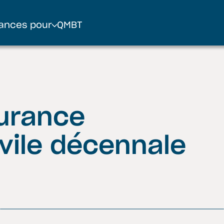
ances pour
QMBT
surance
ivile décennale