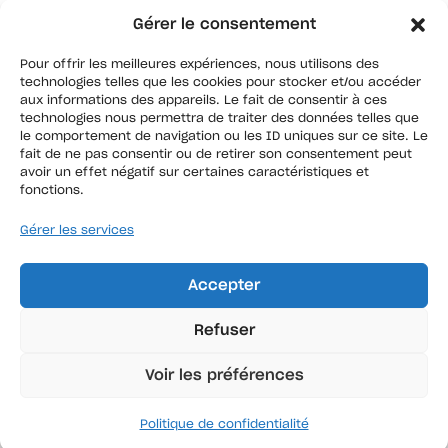
Gérer le consentement
Pour offrir les meilleures expériences, nous utilisons des
technologies telles que les cookies pour stocker et/ou accéder
aux informations des appareils. Le fait de consentir à ces
technologies nous permettra de traiter des données telles que
le comportement de navigation ou les ID uniques sur ce site. Le
fait de ne pas consentir ou de retirer son consentement peut
avoir un effet négatif sur certaines caractéristiques et
fonctions.
Gérer les services
Accepter
Agence Hauts de France
87, rue de la commanderie
Refuser
59000 Douai
Agence Ile de France
Voir les préférences
13, avenue Gabriel Péri
94170 Le Perreux sur Marne
Politique de confidentialité
Nos solutions d’assurances