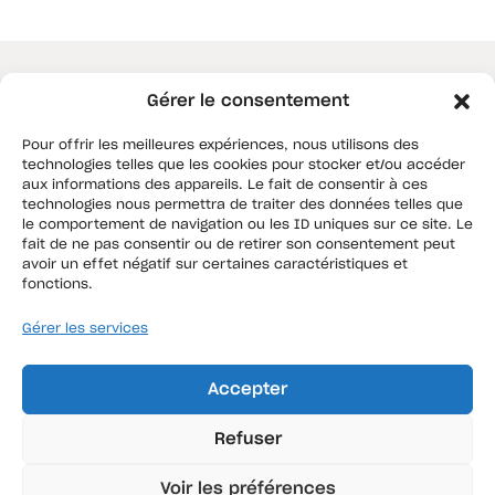
Gérer le consentement
Pour offrir les meilleures expériences, nous utilisons des
technologies telles que les cookies pour stocker et/ou accéder
aux informations des appareils. Le fait de consentir à ces
technologies nous permettra de traiter des données telles que
le comportement de navigation ou les ID uniques sur ce site. Le
fait de ne pas consentir ou de retirer son consentement peut
avoir un effet négatif sur certaines caractéristiques et
fonctions.
Agence Hauts de France
Gérer les services
87, rue de la commanderie
59000 Douai
Accepter
Agence Ile de France
13, avenue Gabriel Péri
Refuser
94170 Le Perreux sur Marne
Nos solutions d’assurances
Voir les préférences